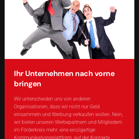
Ihr Unternehmen nach vorne
bringen
Wir unterscheiden uns von anderen
Organisationen, dass wir nicht nur Geld
einsammeln und Werbung verkaufen wollen. Nein,
wir bieten unseren Werbepartnern und Mitgliedern
im Förderkreis mehr: eine einzigartige
Kommunikationsplattform, auf der Kontakte