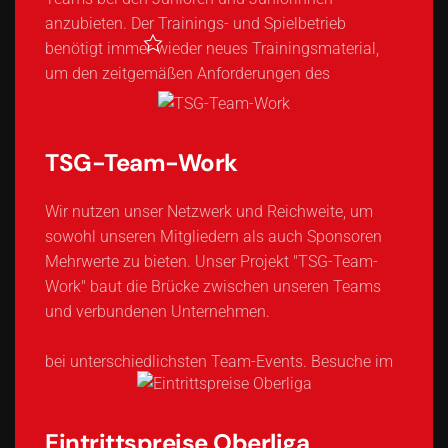
anzubieten. Der Trainings- und Spielbetrieb
Alle aktuellen Beiträge
benötigt immer wieder neues Trainingsmaterial,
um den zeitgemäßen Anforderungen des
modernen Fußballs und der hochwertigen Sport-
Ausbildung gerecht zu werden.
TSG-Team-Work
sozial
Wir nutzen unser Netzwerk und Reichweite, um
Alle für Einen - einer für Alle! IIm Mannschaftssport
sowohl unseren Mitgliedern als auch Sponsoren
geht nichts ohne den richtigen Teamgeist. Bei uns
Mehrwerte zu bieten. Unser Projekt "TSG-Team-
im Verein lernen die Kinder und Jugendliche
Work" baut die Brücke zwischen unseren Teams
soziale Kompetenz. Nicht nur während des
und verbundenen Unternehmen.
Trainings oder der Spiele, sondern auch außerhalb
bei unterschiedlichsten Team-Events. Besuche im
Kino, Schwimmbad, gemeinsamen
Ausflügen,
aber auch Einsätze an unseren Verkaufsständen
bei Events in Backnang
Eintrittspreise Oberliga