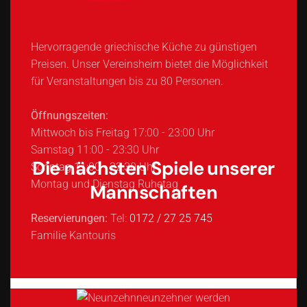
Hervorragende griechische Küche zu günstigen
Preisen. Unser Vereinsheim bietet die Möglichkeit
für Veranstaltungen bis zu 80 Personen.
Öffnungszeiten:
Mittwoch bis Freitag 17:00 - 23:00 Uhr
Samstag 11:00 - 23:30 Uhr
Die nächsten Spiele unserer
Sonntag 11:00 - 22:30 Uhr
Montag und Dienstag Ruhetag
Mannschaften
Reservierungen:
Tel:
0172 / 27 25 745
Familie Kantouris