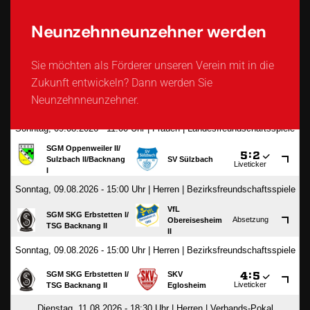
Neunzehnneunzehner werden
Sie möchten als Förderer unseren Verein mit in die
Zukunft entwickeln? Dann werden Sie
Neunzehnneunzehner.