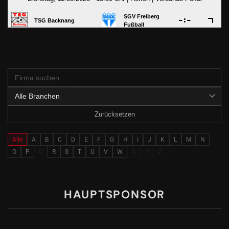
Zurücksetzen
Alle
A
B
C
D
E
F
G
H
I
J
K
L
M
N
O
P
Q
R
S
T
U
V
W
X
Y
Z
HAUPTSPONSOR