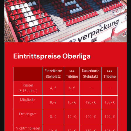
Eintrittspreise Oberliga
Einzelkarte
>>>
Dauerkarte
>>>
Stehplatz
Tribüne
Stehplatz
Tribüne
Kinder
4,- €
6,- €
–
–
(6-15 Jahre)
Mitglieder
8,- €
10,- €
120,- €
150,- €
Ermäßigte*
8,- €
10,- €
120,- €
150,- €
Nichtmitglieder
10,- €
12,- €
150,- €
185,- €