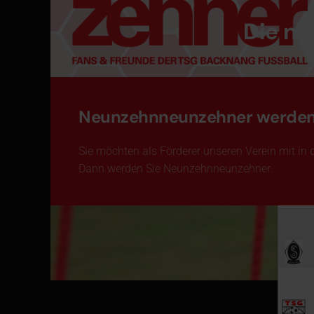
Die nä
Neunzehnneunzehner werde
Sie möchten als Förderer unseren Verein mit in 
Dann werden Sie Neunzehnneunzehner.