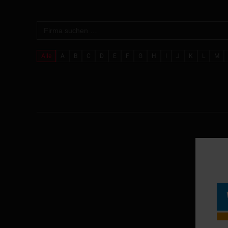
Alle
A
B
C
D
E
F
G
H
I
J
K
L
M
Volksban
Schil
7152
www.volksba