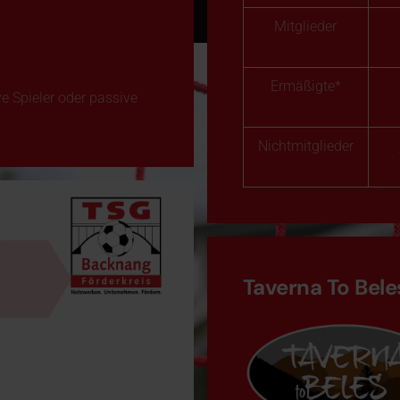
Mitglieder
Ermäßigte*
ve Spieler oder passive
Nichtmitglieder
Taverna To Bele