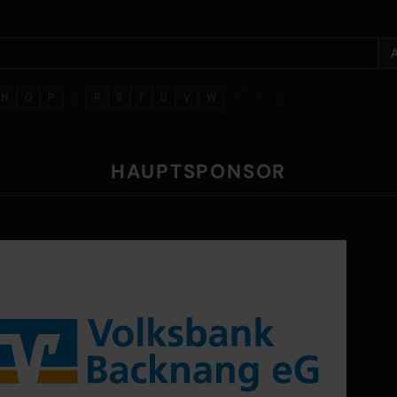
N
O
P
Q
R
S
T
U
V
W
X
Y
Z
HAUPTSPONSOR
k Backnang eG
lerstraße 18
2 Backnang
nk-backnang.de ↗