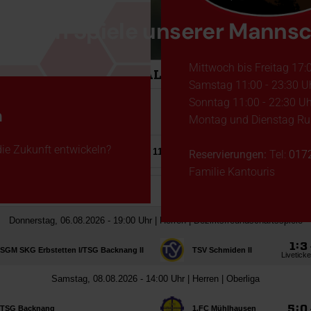
chsten Spiele unserer Manns
Mittwoch bis Freitag 17:0
Samstag 11:00 - 23:30 U
Sonntag 11:00 - 22:30 Uh
n
Montag und Dienstag Ru
die Zukunft entwickeln?
Reservierungen:
Tel:
0172
Familie Kantouris