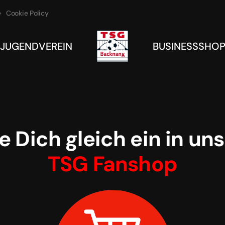
e
Cookie Policy
JUGEND
VEREIN
BUSINESS
SHO
e Dich gleich ein in u
TSG Fanshop