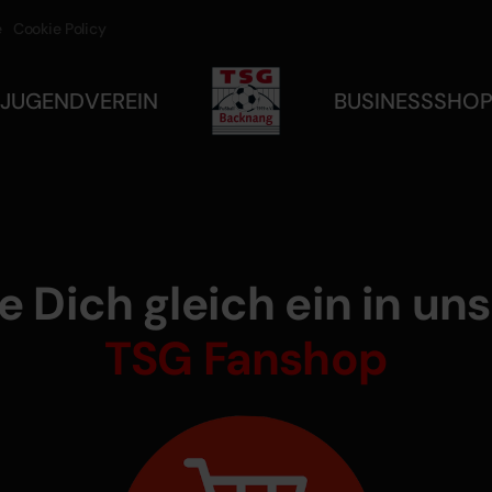
e
Cookie Policy
JUGEND
VEREIN
BUSINESS
SHO
e Dich gleich ein in u
TSG Fanshop